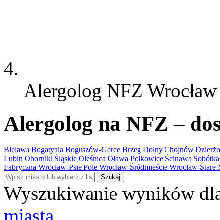
Alergolog NFZ Wrocław
Alergolog na NFZ – dos
Bielawa
Bogatynia
Boguszów-Gorce
Brzeg Dolny
Chojnów
Dzierż
Lubin
Oborniki Śląskie
Oleśnica
Oława
Polkowice
Ścinawa
Sobótk
Fabryczna
Wrocław-Psie Pole
Wrocław-Śródmieście
Wrocław-Stare 
Szukaj
Wyszukiwanie wyników dla
miasta