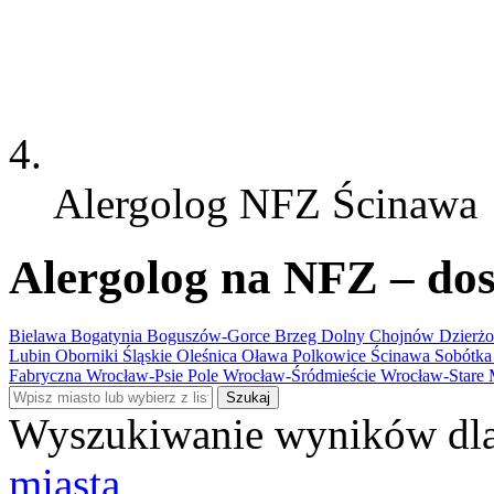
Alergolog NFZ Ścinawa
Alergolog na NFZ – dos
Bielawa
Bogatynia
Boguszów-Gorce
Brzeg Dolny
Chojnów
Dzierż
Lubin
Oborniki Śląskie
Oleśnica
Oława
Polkowice
Ścinawa
Sobótk
Fabryczna
Wrocław-Psie Pole
Wrocław-Śródmieście
Wrocław-Stare 
Szukaj
Wyszukiwanie wyników dla
miasta