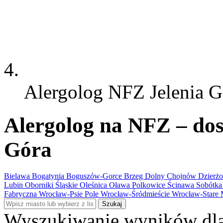
Alergolog NFZ Jelenia G
Alergolog na NFZ – dost
Góra
Bielawa
Bogatynia
Boguszów-Gorce
Brzeg Dolny
Chojnów
Dzierż
Lubin
Oborniki Śląskie
Oleśnica
Oława
Polkowice
Ścinawa
Sobótk
Fabryczna
Wrocław-Psie Pole
Wrocław-Śródmieście
Wrocław-Stare 
Szukaj
Wyszukiwanie wyników dla