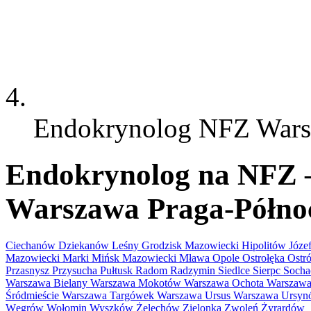
Endokrynolog NFZ Wars
Endokrynolog na NFZ – 
Warszawa Praga-Półno
Ciechanów
Dziekanów Leśny
Grodzisk Mazowiecki
Hipolitów
Józ
Mazowiecki
Marki
Mińsk Mazowiecki
Mława
Opole
Ostrołęka
Ostr
Przasnysz
Przysucha
Pułtusk
Radom
Radzymin
Siedlce
Sierpc
Soch
Warszawa Bielany
Warszawa Mokotów
Warszawa Ochota
Warszawa
Śródmieście
Warszawa Targówek
Warszawa Ursus
Warszawa Ursy
Węgrów
Wołomin
Wyszków
Żelechów
Zielonka
Zwoleń
Żyrardów