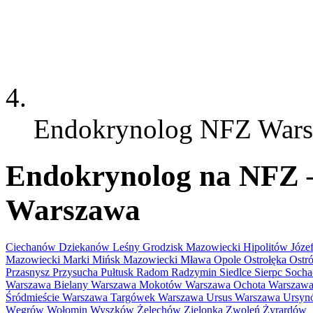
Endokrynolog NFZ War
Endokrynolog na NFZ – 
Warszawa
Ciechanów
Dziekanów Leśny
Grodzisk Mazowiecki
Hipolitów
Józ
Mazowiecki
Marki
Mińsk Mazowiecki
Mława
Opole
Ostrołęka
Ostr
Przasnysz
Przysucha
Pułtusk
Radom
Radzymin
Siedlce
Sierpc
Soch
Warszawa Bielany
Warszawa Mokotów
Warszawa Ochota
Warszawa
Śródmieście
Warszawa Targówek
Warszawa Ursus
Warszawa Ursy
Węgrów
Wołomin
Wyszków
Żelechów
Zielonka
Zwoleń
Żyrardów