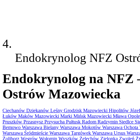
Endokrynolog NFZ Ostr
Endokrynolog na NFZ – 
Ostrów Mazowiecka
Ciechanów
Dziekanów Leśny
Grodzisk Mazowiecki
Hipolitów
Józ
Łuków
Maków Mazowiecki
Marki
Mińsk Mazowiecki
Mława
Opol
Pruszków
Przasnysz
Przysucha
Pułtusk
Radom
Radzymin
Siedlce
Si
Bemowo
Warszawa Bielany
Warszawa Mokotów
Warszawa Ochota
Warszawa Śródmieście
Warszawa Targówek
Warszawa Ursus
Warsz
Żoliborz
Węgrów
Wołomin
Wyszków
Żelechów
Zielonka
Zwoleń
Ż