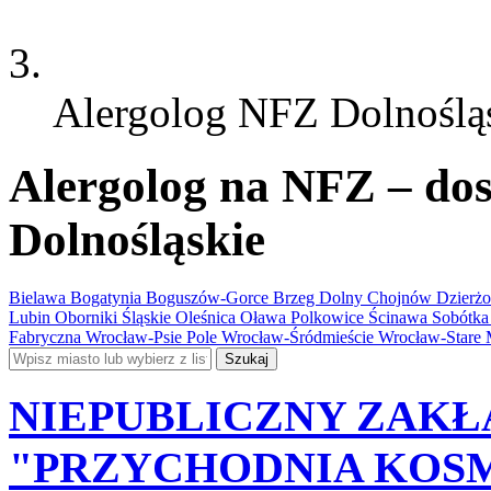
Alergolog NFZ Dolnoślą
Alergolog na NFZ – dost
Dolnośląskie
Bielawa
Bogatynia
Boguszów-Gorce
Brzeg Dolny
Chojnów
Dzierż
Lubin
Oborniki Śląskie
Oleśnica
Oława
Polkowice
Ścinawa
Sobótk
Fabryczna
Wrocław-Psie Pole
Wrocław-Śródmieście
Wrocław-Stare 
Szukaj
NIEPUBLICZNY ZAKŁ
"PRZYCHODNIA KOSM